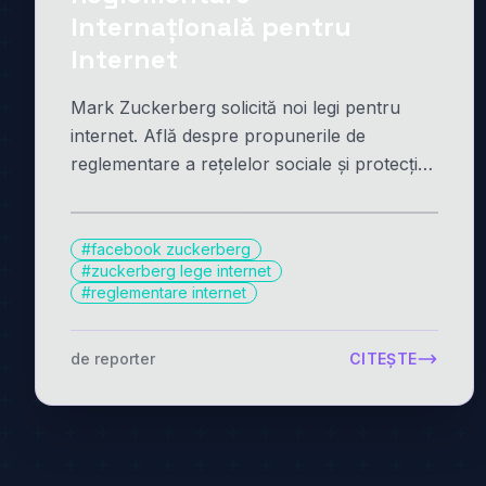
Internațională pentru
Internet
Mark Zuckerberg solicită noi legi pentru
internet. Află despre propunerile de
reglementare a rețelelor sociale și protecția
datelor. Detalii aici!
#facebook zuckerberg
#zuckerberg lege internet
#reglementare internet
de reporter
CITEȘTE