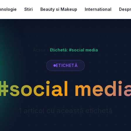
hnologie
Stiri
Beauty si Makeup
International
Desp
Acasă
Etichetă: #social media
ETICHETĂ
#social medi
1 articol cu această etichetă