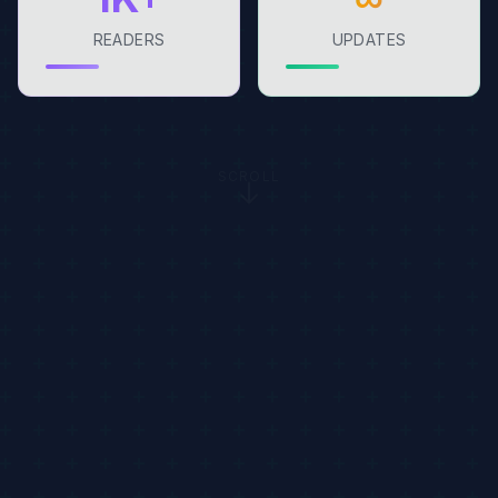
READERS
UPDATES
SCROLL