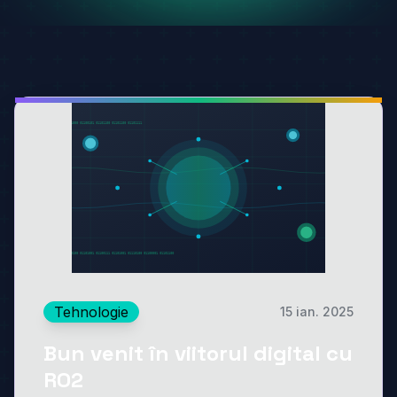
Tehnologie
15 ian. 2025
Bun venit în viitorul digital cu
RO2