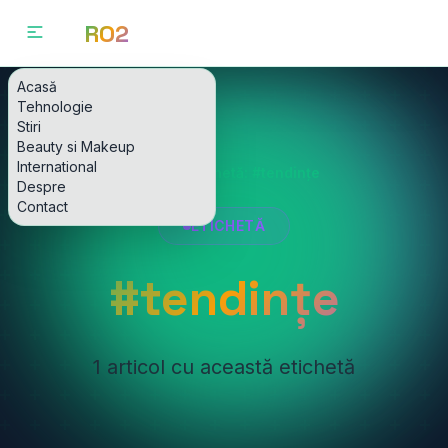
RO2
Acasă
Tehnologie
Stiri
Beauty si Makeup
International
Acasă
Etichetă: #tendințe
Despre
Contact
ETICHETĂ
#tendințe
1 articol cu această etichetă