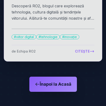
Descoperă RO2, blogul care explorează
tehnologia, cultura digitală și tendințele
viitorului. Alătură-te comunității noastre și află
ce ne rezervă mâine.
#viitor digital
#tehnologie
#inovație
de Echipa RO2
CITEȘTE
Înapoi la Acasă